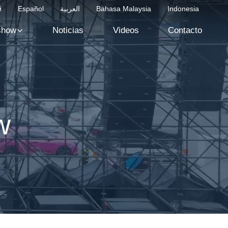
й
Español
العربية
Bahasa Malaysia
Indonesia
show
Noticias
Videos
Contacto
w