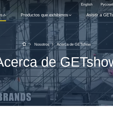
English
Русски
os
Productos que exhibimos
Asistir a GET
Nosotros
Acerca de GETshow
Acerca de GETsho