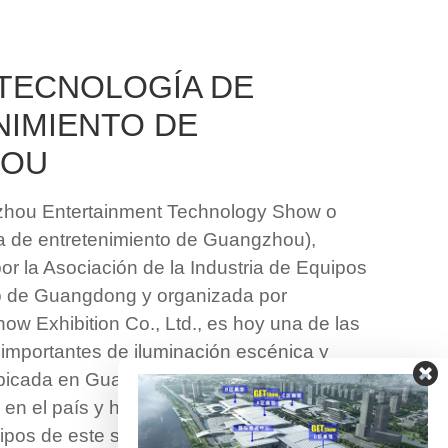
 TECNOLOGÍA DE
IMIENTO DE
HOU
ou Entertainment Technology Show o
ía de entretenimiento de Guangzhou),
r la Asociación de la Industria de Equipos
o de Guangdong y organizada por
 Exhibition Co., Ltd., es hoy una de las
importantes de iluminación escénica y
bicada en Guangdong, cuna de la industria
 en el país y hogar del 80% de los
uipos de este sector, GETshow se ha