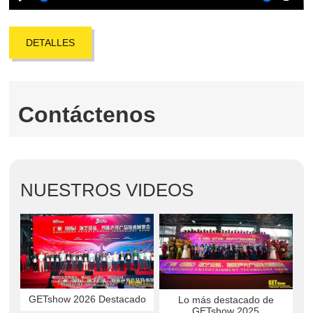
Play
Mute
Ente
full
DETALLES
Contáctenos
NUESTROS VIDEOS
GETshow 2026 Destacado
Lo más destacado de
GETshow 2025