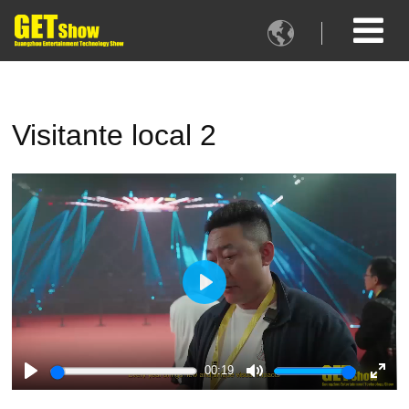

Visitante local 2
Play
00:19
Play
Mute
Ente