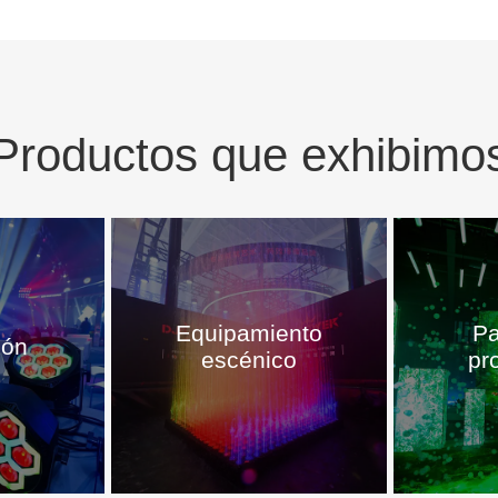
Productos que exhibimo
Equipamiento
Pa
ión
escénico
pr