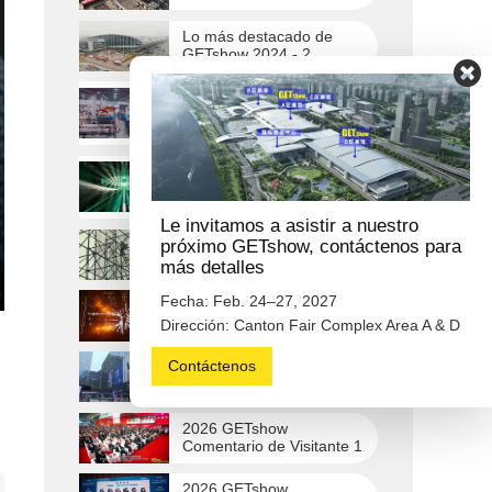
Lo más destacado de
GETshow 2024 - 2
Construcción del stand
de exposición GETshow
2024
Espectáculo de luces
"HALO" en GETshow
2024
Le invitamos a asistir a nuestro
próximo GETshow, contáctenos para
Lo más destacado de
GETshow 2023
más detalles
Fecha: Feb. 24–27, 2027
ter
Espectáculo de luces
GETshow 2023
Dirección: Canton Fair Complex Area A & D
lscreen
Contáctenos
Lo más destacado de
GETshow 2018
2026 GETshow
Comentario de Visitante 1
2026 GETshow