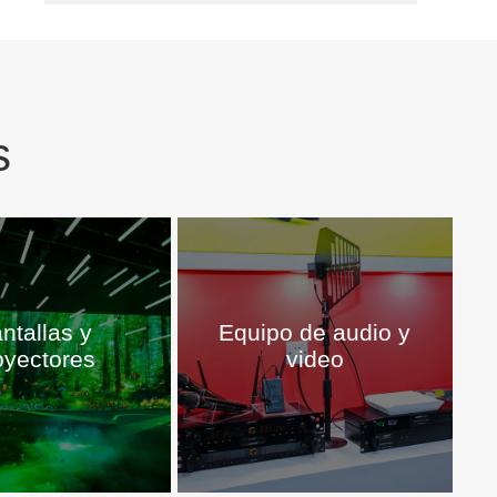
s
ntallas y
Equipo de audio y
oyectores
video